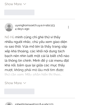
Show More
Like
Reply
uyenghomsoet.h.uy.e.n+abc123
4 days ago
Nổ Hũ
 mình cũng chỉ ghé thử vì thấy 
nhiều người nhắc, chủ yếu xem giao diện 
ra sao thôi. Vừa mở lên là thấy trang sắp 
xếp khá thoáng, các khối nội dung tách 
bạch nên nhìn lướt một cái là biết chỗ nào 
là thông tin chính. Mình để ý cái menu đặt 
khá nổi, bấm qua lại giữa các mục thấy 
mượt, không phải mò lâu mới tìm được 
thứ cần xem. Mấy phần hiển thị theo…
Show More
Like
Reply
robert50powell.9.5.8.4+abc123