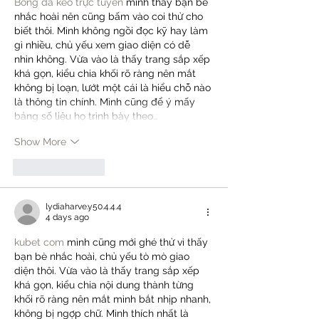
Bóng đá kèo trực tuyến
 mình thấy bạn bè 
nhắc hoài nên cũng bấm vào coi thử cho 
biết thôi. Mình không ngồi đọc kỹ hay làm 
gì nhiều, chủ yếu xem giao diện có dễ 
nhìn không. Vừa vào là thấy trang sắp xếp 
khá gọn, kiểu chia khối rõ ràng nên mắt 
không bị loạn, lướt một cái là hiểu chỗ nào 
là thông tin chính. Mình cũng để ý mấy 
bảng số liệu họ trình bày theo…
Show More
Like
Reply
lydiaharve.y50.4.4.4
4 days ago
kubet com
 mình cũng mới ghé thử vì thấy 
bạn bè nhắc hoài, chủ yếu tò mò giao 
diện thôi. Vừa vào là thấy trang sắp xếp 
khá gọn, kiểu chia nội dung thành từng 
khối rõ ràng nên mắt mình bắt nhịp nhanh, 
không bị ngợp chữ. Mình thích nhất là 