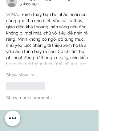
5 days ago
WINAZ
 mình thấy bạn bè nhắc hoài nên 
cũng ghé thử cho biết. Vào cái là thấy 
giao diện khá thoáng, nền sáng nên đọc 
không bị mỏi mắt, chữ với tiêu đề nhìn rõ 
ràng. Mình không có ngồi dò từng mục, 
chủ yếu lướt phần giới thiệu xem họ là ai 
với cách trình bày ra sao. Có chi tiết họ 
ghi hoạt động từ tháng 11 2025, nhìn kiểu 
họ muốn nói thẳng luôn “mới nhưng làm…
Show More
Like
Reply
Show more comments
ADDRESS
3610 Williams Dr.
Georgetown, TX