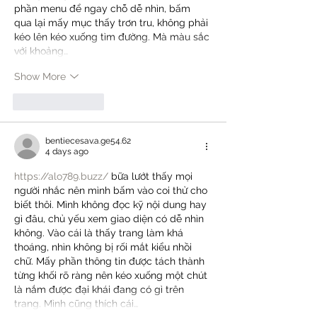
phần menu để ngay chỗ dễ nhìn, bấm 
qua lại mấy mục thấy trơn tru, không phải 
kéo lên kéo xuống tìm đường. Mà màu sắc 
với khoảng…
Show More
Like
Reply
bentiecesav.a.ge54.62
4 days ago
https://alo789.buzz/
 bữa lướt thấy mọi 
người nhắc nên mình bấm vào coi thử cho 
biết thôi. Mình không đọc kỹ nội dung hay 
gì đâu, chủ yếu xem giao diện có dễ nhìn 
không. Vào cái là thấy trang làm khá 
thoáng, nhìn không bị rối mắt kiểu nhồi 
chữ. Mấy phần thông tin được tách thành 
từng khối rõ ràng nên kéo xuống một chút 
là nắm được đại khái đang có gì trên 
trang. Mình cũng thích cái…