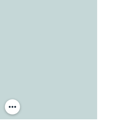
3610 Williams Dr.
Georgetown, TX
78628
CONTACT
Tele:
512-256-7627
Fax:
512-375-3291
E-mail:
info@allcaretherapygt.com
HOURS
Mon-Fri: 8 am-6pm