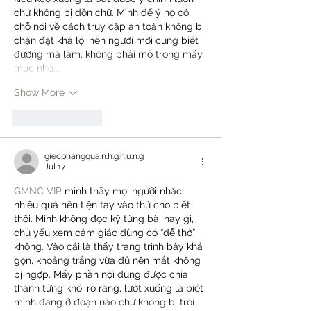
chứ không bị dồn chữ. Mình để ý họ có 
chỗ nói về cách truy cập an toàn không bị 
chặn đặt khá lộ, nên người mới cũng biết 
đường mà làm, không phải mò trong mấy 
mục nhỏ.…
Show More
Like
Reply
giecphangqua.n.h.g.h.u.n.g
Jul 17
GMNC VIP
 mình thấy mọi người nhắc 
nhiều quá nên tiện tay vào thử cho biết 
thôi. Mình không đọc kỹ từng bài hay gì, 
chủ yếu xem cảm giác dùng có “dễ thở” 
không. Vào cái là thấy trang trình bày khá 
gọn, khoảng trắng vừa đủ nên mắt không 
bị ngợp. Mấy phần nội dung được chia 
thành từng khối rõ ràng, lướt xuống là biết 
mình đang ở đoạn nào chứ không bị trôi 