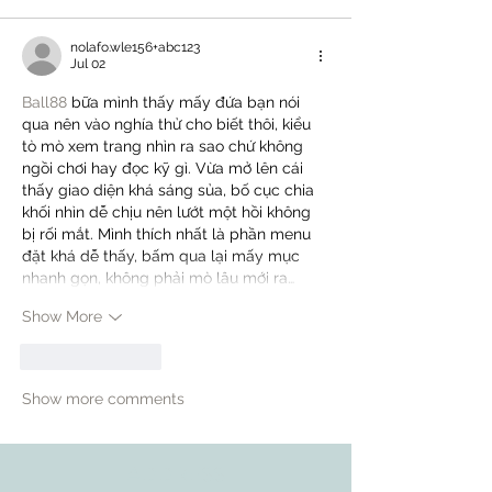
nolafo.wle156+abc123
Jul 02
Ball88
 bữa mình thấy mấy đứa bạn nói 
qua nên vào nghía thử cho biết thôi, kiểu 
tò mò xem trang nhìn ra sao chứ không 
ngồi chơi hay đọc kỹ gì. Vừa mở lên cái 
thấy giao diện khá sáng sủa, bố cục chia 
khối nhìn dễ chịu nên lướt một hồi không 
bị rối mắt. Mình thích nhất là phần menu 
đặt khá dễ thấy, bấm qua lại mấy mục 
nhanh gọn, không phải mò lâu mới ra…
Show More
Like
Reply
Show more comments
ADDRESS