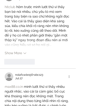
hitclub
 hôm trước mình lướt thử vì thấy 
bạn bè nói nhiều, chủ yếu tò mò xem 
trang bày biện ra sao chứ không ngồi đọc 
hết. Vào cái là thấy giao diện khá sáng 
sủa, kiểu chia khối rõ ràng nên nhìn không 
bị rối, kéo xuống cũng dễ theo dõi. Mình 
để ý họ có nhét phần giới thiệu “gần một 
thập kỷ” ngay trong đoạn đầu nên ai mới 
vào cũng hiểu sơ sơ họ nói gì.…
Show More
Like
Reply
nolafo.wle156+abc123
Jul 27
max88.co.in
 mình lướt thử vì thấy nhiều 
người nhắc, vào cái là cảm giác bố cục 
khá thoáng nên đọc không mệt. Trang 
chia nội dung theo từng khối nhìn rõ ràng, 
kiểu kéo xuống là bắt được ý chính luôn 