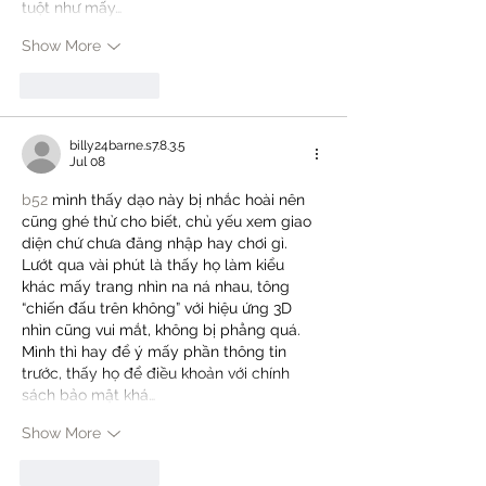
tuột như mấy…
Show More
Like
Reply
billy24barne.s7.8.3.5
Jul 08
b52
 mình thấy dạo này bị nhắc hoài nên 
cũng ghé thử cho biết, chủ yếu xem giao 
diện chứ chưa đăng nhập hay chơi gì. 
Lướt qua vài phút là thấy họ làm kiểu 
khác mấy trang nhìn na ná nhau, tông 
“chiến đấu trên không” với hiệu ứng 3D 
nhìn cũng vui mắt, không bị phẳng quá. 
Mình thì hay để ý mấy phần thông tin 
trước, thấy họ để điều khoản với chính 
sách bảo mật khá…
Show More
Like
Reply